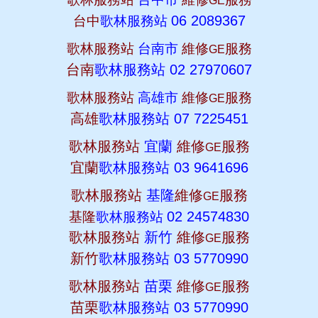
GE
06 2089367
台中
歌林服務站
歌林服務站
台南市
維修
服務
GE
台南
歌林服務站
02 27970607
歌林服務站
高雄市
維修
服務
GE
高雄
歌林服務站
07 7225451
歌林服務站
宜蘭
維修
服務
GE
宜蘭
歌林服務站
03 9641696
歌林服務站
基隆
維修
服務
GE
02 24574830
基隆
歌林服務站
歌林服務站
新竹
維修
服務
GE
新竹
歌林服務站
03 5770990
歌林服務站
苗栗
維修
服務
GE
苗栗
歌林服務站
03 5770990